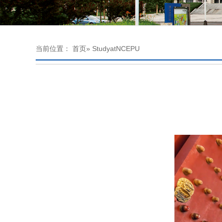
当前位置：
首页
» StudyatNCEPU