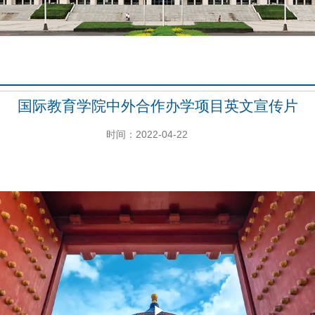
国际教育学院中外合作办学项目英文宣传片
时间：2022-04-22